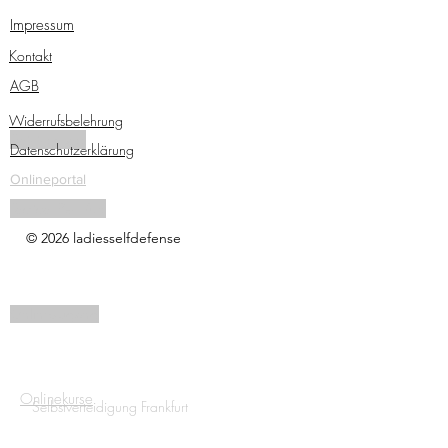
Impressum
Kontakt
AGB
Widerrufsbelehrung
Traininsgpass
Datenschutzerklärung
Onlineportal
Tactical Pen Kurs
© 2026 ladiesselfdefense
Onlinezugang
Onlinekurse
Selbstverteidigung Frankfurt