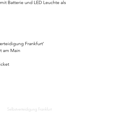
mit Batterie und LED Leuchte als
erteidigung Frankfurt'
rt am Main
icket
Selbstverteidigung Frankfurt