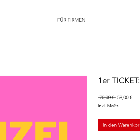
FÜR FIRMEN
1er TICKET:
Standardpr
Sal
 70,00 € 
59,00 €
Pre
inkl. MwSt.
In den Warenko