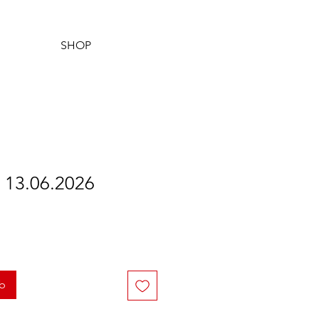
SHOP
 13.06.2026
eis
e-
is
rb