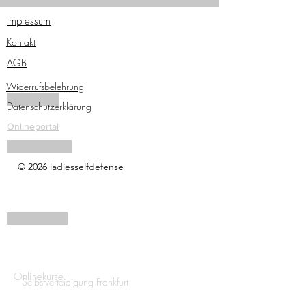
Impressum
Kontakt
AGB
Widerrufsbelehrung
Traininsgpass
Datenschutzerklärung
Onlineportal
Tactical Pen Kurs
© 2026 ladiesselfdefense
Onlinezugang
Onlinekurse
Selbstverteidigung Frankfurt