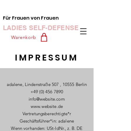
Für Frauen von Frauen
LADIES SELF-DEFENSE
Warenkorb
IMPRESSUM
adalene, Lindenstraße 507 , 10555 Berlin
+49 (0) 456 7890
info@website.com
www.website.de
Vertretungsberechtigte*r
Geschäftsführer*in: adalene
Wenn vorhanden: USt-IdNr., z. B. DE